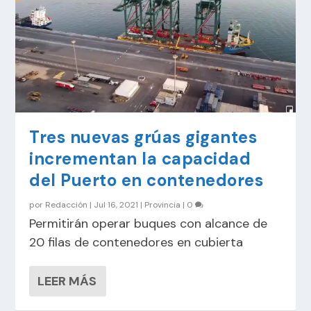
Tres nuevas grúas gigantes
incrementan la capacidad
del Puerto en contenedores
por
Redacción
|
Jul 16, 2021
|
Provincia
|
0
Permitirán operar buques con alcance de
20 filas de contenedores en cubierta
LEER MÁS