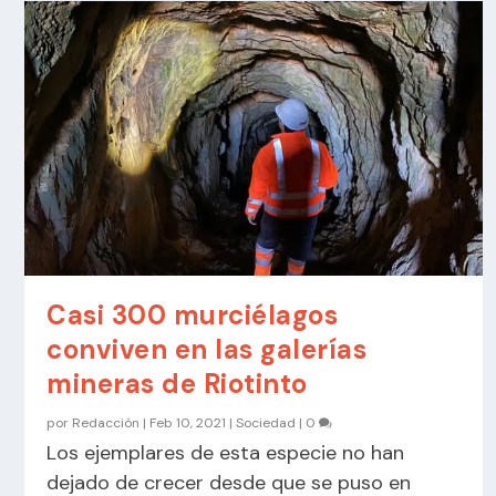
Casi 300 murciélagos
conviven en las galerías
mineras de Riotinto
por
Redacción
|
Feb 10, 2021
|
Sociedad
|
0
Los ejemplares de esta especie no han
dejado de crecer desde que se puso en