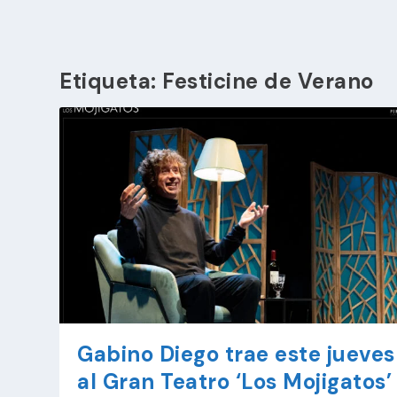
Etiqueta:
Festicine de Verano
Gabino Diego trae este jueves
al Gran Teatro ‘Los Mojigatos’