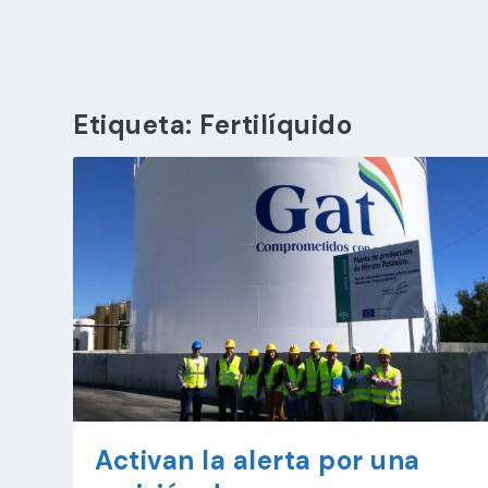
Etiqueta:
Fertilíquido
Activan la alerta por una