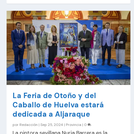
La Feria de Otoño y del
Caballo de Huelva estará
dedicada a Aljaraque
por
Redacción
|
Sep 25, 2024
|
Provincia
|
0
La pintora sevillana Nuria Barrera es la