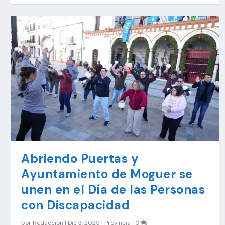
Abriendo Puertas y
Ayuntamiento de Moguer se
unen en el Día de las Personas
con Discapacidad
por
Redacción
|
Dic 3, 2025
|
Provincia
|
0