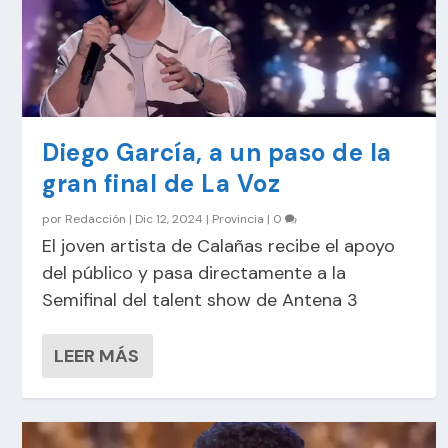
Diego García, a un paso de la
gran final de La Voz
por
Redacción
|
Dic 12, 2024
|
Provincia
|
0
El joven artista de Calañas recibe el apoyo
del público y pasa directamente a la
Semifinal del talent show de Antena 3
LEER MÁS