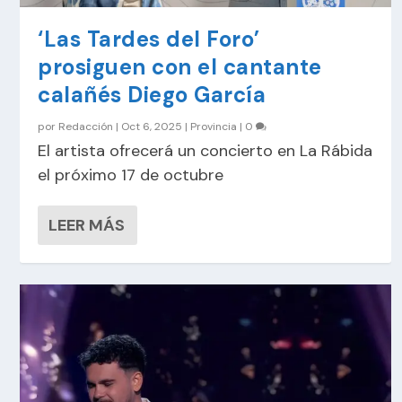
‘Las Tardes del Foro’
prosiguen con el cantante
calañés Diego García
por
Redacción
|
Oct 6, 2025
|
Provincia
|
0
El artista ofrecerá un concierto en La Rábida
el próximo 17 de octubre
LEER MÁS