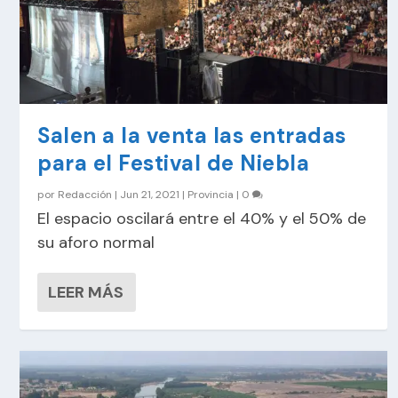
Salen a la venta las entradas
para el Festival de Niebla
por
Redacción
|
Jun 21, 2021
|
Provincia
|
0
El espacio oscilará entre el 40% y el 50% de
su aforo normal
LEER MÁS