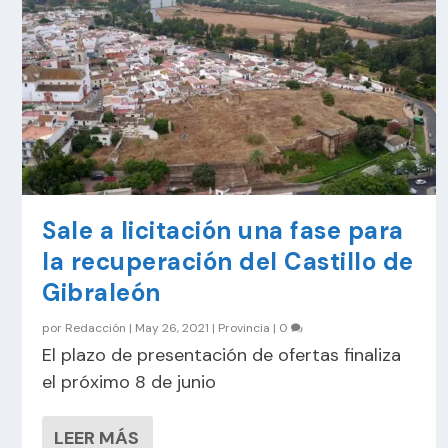
Sale a licitación una fase para
la recuperación del Castillo de
Gibraleón
por
Redacción
|
May 26, 2021
|
Provincia
|
0
El plazo de presentación de ofertas finaliza
el próximo 8 de junio
LEER MÁS