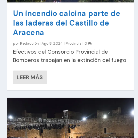
Un incendio calcina parte de
las laderas del Castillo de
Aracena
por
Redacción
|
Ago 8, 2024
|
Provincia
|
0
Efectivos del Consorcio Provincial de
Bomberos trabajan en la extinción del fuego
LEER MÁS