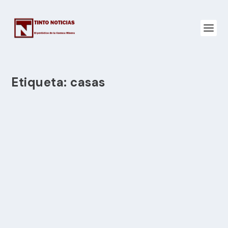
Etiqueta:
casas