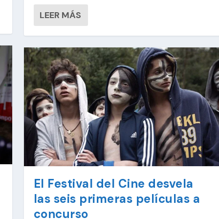
LEER MÁS
El Festival del Cine desvela
las seis primeras películas a
concurso