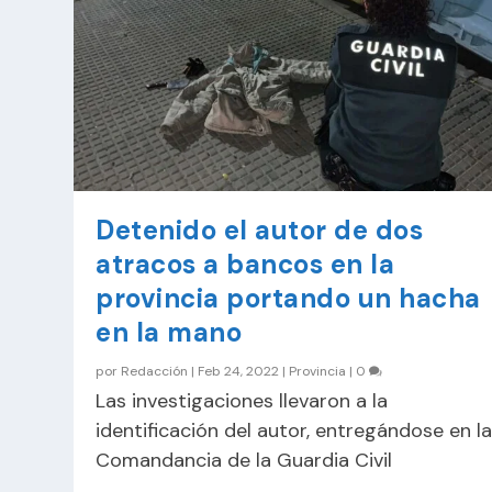
Detenido el autor de dos
atracos a bancos en la
provincia portando un hacha
en la mano
por
Redacción
|
Feb 24, 2022
|
Provincia
|
0
Las investigaciones llevaron a la
identificación del autor, entregándose en l
Comandancia de la Guardia Civil