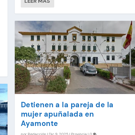
LEER MÁS
Detienen a la pareja de la
mujer apuñalada en
Ayamonte
por
Redacción
|
Dic 9, 2025
|
Provincia
|
0