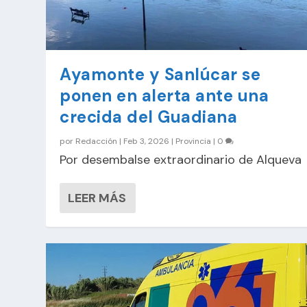
Ayamonte y Sanlúcar se
ponen en alerta ante una
crecida del Guadiana
por
Redacción
|
Feb 3, 2026
|
Provincia
|
0
Por desembalse extraordinario de Alqueva
LEER MÁS