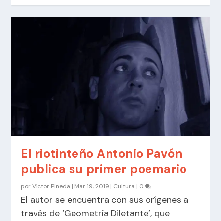
El riotinteño Antonio Pavón
publica su primer poemario
por
Víctor Pineda
|
Mar 19, 2019
|
Cultura
|
0
El autor se encuentra con sus orígenes a
través de ‘Geometría Diletante’, que