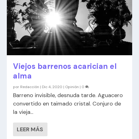
Viejos barrenos acarician el
alma
por
Redacción
|
Dic 4, 2020
|
Opinión
|
0
Barreno invisible, desnuda tarde. Aguacero
convertido en taimado cristal. Conjuro de
la vieja...
LEER MÁS