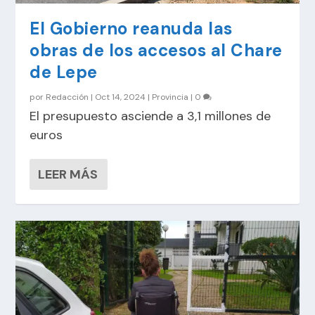
El Gobierno reanuda las
obras de los accesos al Chare
de Lepe
por
Redacción
|
Oct 14, 2024
|
Provincia
|
0
El presupuesto asciende a 3,1 millones de
euros
LEER MÁS