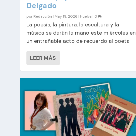
Delgado
por
Redacción
|
May 19, 2026
|
Huelva
|
0
La poesía, la pintura, la escultura y la
música se darán la mano este miércoles en
un entrañable acto de recuerdo al poeta
LEER MÁS