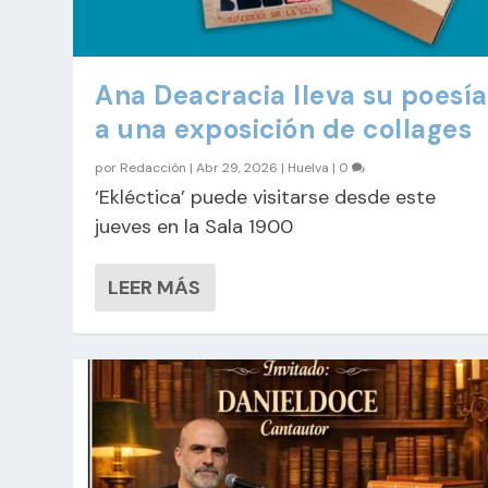
Ana Deacracia lleva su poesía
a una exposición de collages
por
Redacción
|
Abr 29, 2026
|
Huelva
|
0
‘Ekléctica’ puede visitarse desde este
jueves en la Sala 1900
LEER MÁS