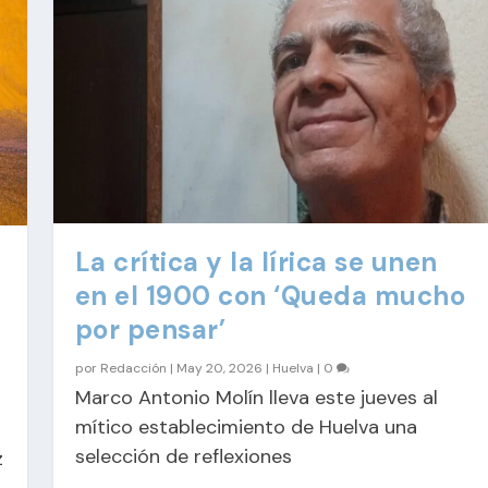
La crítica y la lírica se unen
en el 1900 con ‘Queda mucho
por pensar’
por
Redacción
|
May 20, 2026
|
Huelva
|
0
Marco Antonio Molín lleva este jueves al
mítico establecimiento de Huelva una
selección de reflexiones
z