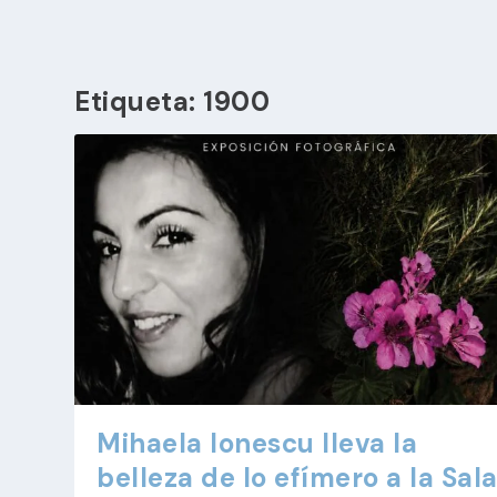
Etiqueta:
1900
Mihaela Ionescu lleva la
belleza de lo efímero a la Sal