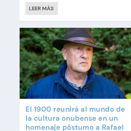
LEER MÁS
El 1900 reunirá al mundo de
la cultura onubense en un
homenaje póstumo a Rafael