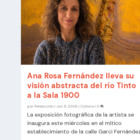
Ana Rosa Fernández lleva su
visión abstracta del río Tinto
a la Sala 1900
por
Redacción
|
Jun 9, 2026
|
Cultura
|
0
La exposición fotográfica de la artista se
inaugura este miércoles en el mítico
establecimiento de la calle Garci Fernánde