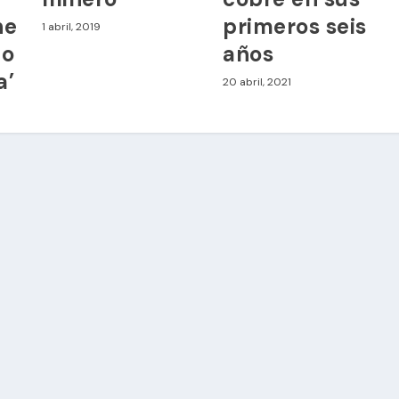
ne
primeros seis
1 abril, 2019
to
años
a’
20 abril, 2021