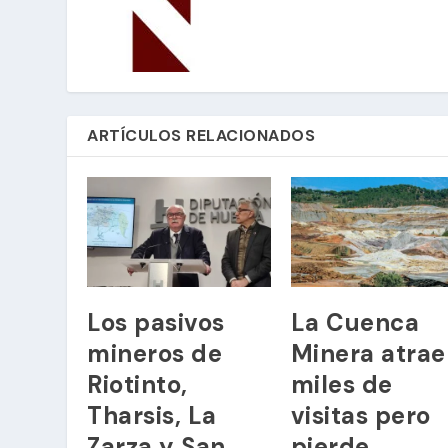
ARTÍCULOS RELACIONADOS
Los pasivos
La Cuenca
mineros de
Minera atrae
Riotinto,
miles de
Tharsis, La
visitas pero
Zarza y San
pierde