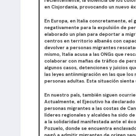
recientemente, la violencia de los colon
en Cisjordania, provocando un nuevo é
En Europa, en Italia concretamente, el 
negativamente para la expulsión de per
elaborado un plan para deportar a migr
centros en territorio albanés con capa
devolver a personas migrantes rescatada
mismo, Italia acusa a las ONGs que resc
colaborar con mafias de tráfico de per
algunos casos, detenciones y juicios q
las leyes antiinmigración en las que l
personas adultas. Esta situación sienta
En nuestro país, también siguen ocurri
Actualmente, el Ejecutivo ha declarado
personas migrantes a las costas de Cana
líderes regionales y alcaldes ha sido d
a la solidaridad manifestada ante el éx
Pozuelo, donde se encuentra enclavado
negó a admitir migrantes de origen sen