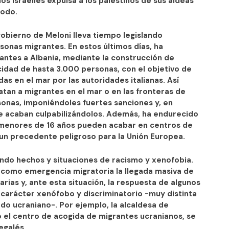
os israelíes expulsa a los palestinos de sus aldeas
xodo.
gobierno de Meloni lleva tiempo legislando
sonas migrantes. En estos últimos días, ha
antes a Albania, mediante la construcción de
cidad de hasta 3.000 personas, con el objetivo de
s en el mar por las autoridades italianas. Así
atan a migrantes en el mar o en las fronteras de
sonas, imponiéndoles fuertes sanciones y, en
ue acaban culpabilizándolos. Además, ha endurecido
os menores de 16 años pueden acabar en centros de
 un precedente peligroso para la Unión Europea.
endo hechos y situaciones de racismo y xenofobia.
 como emergencia migratoria la llegada masiva de
rias y, ante esta situación, la respuesta de algunos
e carácter xenófobo y discriminatorio -muy distinta
odo ucraniano-. Por ejemplo, la alcaldesa de
 el centro de acogida de migrantes ucranianos, se
egalés.