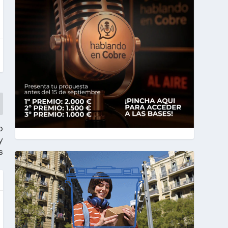
o
y
s