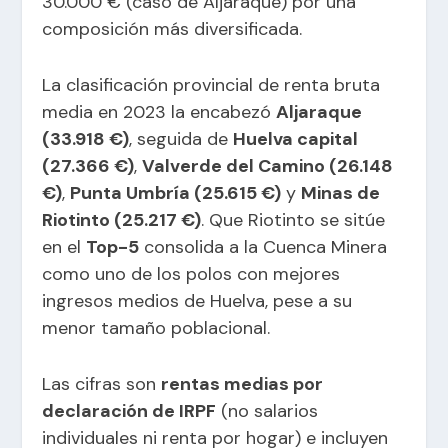
30.000 € (caso de Aljaraque) por una
composición más diversificada.
La clasificación provincial de renta bruta
media en 2023 la encabezó
Aljaraque
(33.918 €)
, seguida de
Huelva capital
(27.366 €)
,
Valverde del Camino (26.148
€)
,
Punta Umbría (25.615 €)
y
Minas de
Riotinto (25.217 €)
. Que Riotinto se sitúe
en el
Top-5
consolida a la Cuenca Minera
como uno de los polos con mejores
ingresos medios de Huelva, pese a su
menor tamaño poblacional.
Las cifras son
rentas medias por
declaración de IRPF
(no salarios
individuales ni renta por hogar) e incluyen