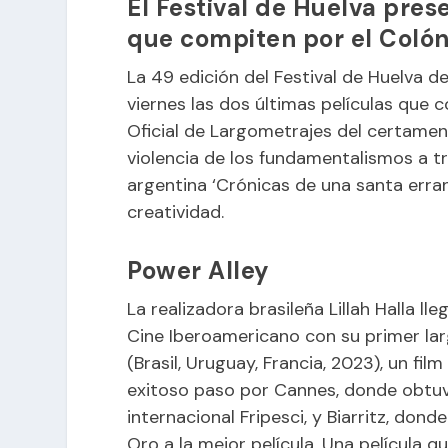
El Festival de Huelva pres
que compiten por el Colón
La 49 edición del
Festival de Huelva d
viernes las dos últimas películas que 
Oficial de Largometrajes del
certame
violencia de los fundamentalismos a tr
argentina ‘Crónicas de una santa erran
creatividad.
Power Alley
La realizadora brasileña Lillah Halla lle
Cine Iberoamericano con su primer larg
(Brasil, Uruguay, Francia, 2023), un fi
exitoso paso por Cannes, donde obtuvo
internacional Fripesci, y Biarritz, don
Oro a la mejor película. Una película q