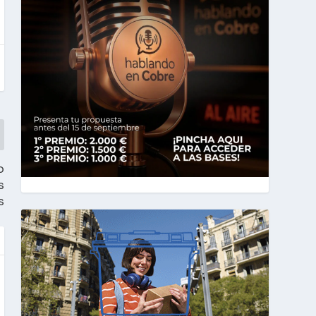
o
s
s