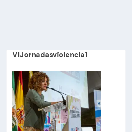
VIJornadasviolencia1