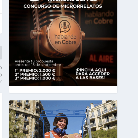
o
o
’