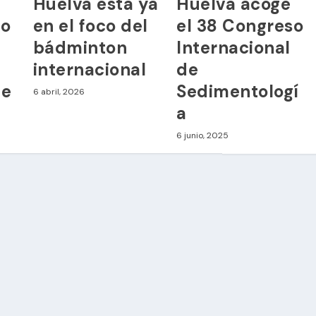
Huelva está ya
Huelva acoge
to
en el foco del
el 38 Congreso
bádminton
Internacional
n
internacional
de
de
Sedimentologí
6 abril, 2026
a
6 junio, 2025