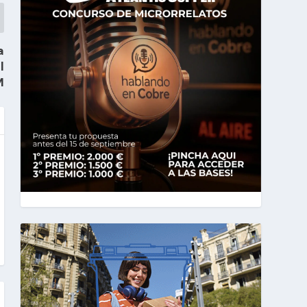
a
l
M