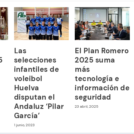
Las
El Plan Romero
5
selecciones
2025 suma
infantiles de
más
voleibol
tecnología e
a
Huelva
información de
disputan el
seguridad
s
Andaluz ‘Pilar
23 abril, 2025
García’
1 junio, 2023