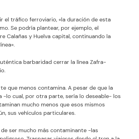
 el tráfico ferroviario, «la duración de esta
mo. Se podría plantear, por ejemplo, el
re Calañas y Huelva capital, continuando la
línea».
téntica barbaridad cerrar la línea Zafra-
io.
porte que menos contamina. A pesar de que la
 -lo cual, por otra parte, sería lo deseable- los
 contaminan mucho menos que esos mismos
ún, sus vehículos particulares.
ás de ser mucho más contaminante -las
eligroso. Traspasar viajeros desde el tren a la