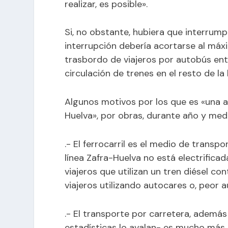
realizar, es posible».
Si, no obstante, hubiera que interrumpir
interrupción debería acortarse al máxi
trasbordo de viajeros por autobús ent
circulación de trenes en el resto de la 
Algunos motivos por los que es «una au
Huelva», por obras, durante año y med
.- El ferrocarril es el medio de trans
línea Zafra-Huelva no está electrificada
viajeros que utilizan un tren diésel
viajeros utilizando autocares o, peor a
.- El transporte por carretera, adem
estadísticas lo avalan- es mucho más p