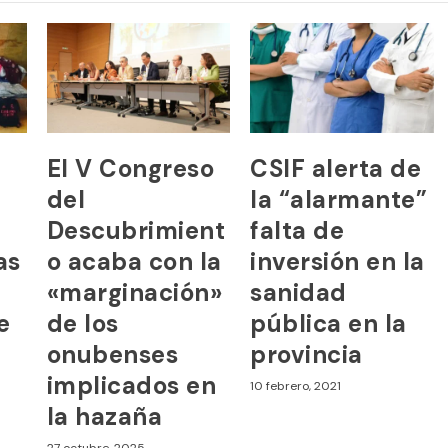
El V Congreso
CSIF alerta de
del
la “alarmante”
Descubrimient
falta de
as
o acaba con la
inversión en la
«marginación»
sanidad
e
de los
pública en la
onubenses
provincia
implicados en
10 febrero, 2021
la hazaña