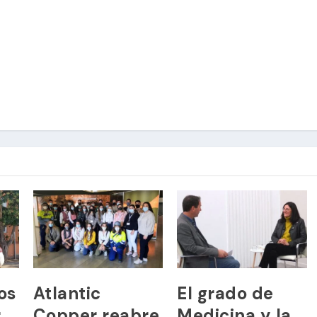
os
Atlantic
El grado de
r
Copper reabre
Medicina y la