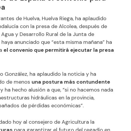
ea
ntes de Huelva, Huelva Riega, ha aplaudido
ndalucía con la presa de Alcolea, después de
, Agua y Desarrollo Rural de la Junta de
 haya anunciado que “esta misma mañana” ha
ña
el convenio que permitirá ejecutar la presa
o González, ha aplaudido la noticia y ha
ndo de menos
una postura más contundente
y ha hecho alusión a que, “si no hacemos nada
aestructuras hidráulicas en la provincia,
mpañados de pérdidas económicas”.
dado hoy al consejero de Agricultura la
turas
para garantizar el futuro del regadío en