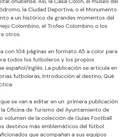
apital onubense. Así, la Casa Colón, el museo del
lódromo, la Ciudad Deportiva, o el Monumento
junto a un histórico de grandes momentos del
viejo Colombino, el Trofeo Colombino o los
re otros.
a con 104 páginas en formato A5 a color para
ra todos los futboleros y los propios
üe español/inglés. La publicación se articula en
orias futboleras, Introducción al destino, Qué
ctica.
 que se van a editar en un primera publicación
 la Oficina de Turismo del Ayuntamiento de
do volumen de la colección de Guías Football
los destinos más emblemáticos del fútbol
os aficionados que acompañan a sus equipos