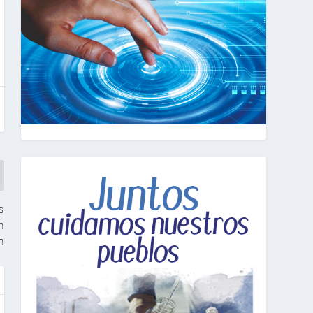
s
n
n