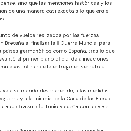
ense, sino que las menciones históricas y los
man de una manera casi exacta a lo que era el
s.
nto de vuelos realizados por las fuerzas
Bretaña al finalizar la II Guerra Mundial para
s países germanófilos como España, tras lo que
evantó el primer plano oficial de alineaciones
con esas fotos que le entregó en secreto el
evive a su marido desaparecido, a las medidas
guerra y a la miseria de la Casa de las Fieras
jura contra su infortunio y sueña con un viaje
Matadero Perneo provocará que una peculiar