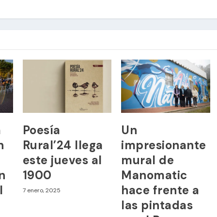
a
Poesía
Un
n
Rural’24 llega
impresionante
este jueves al
mural de
n
1900
Manomatic
l
hace frente a
7 enero, 2025
las pintadas