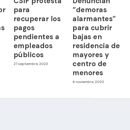
CSIF protesta
Denuncian
or
para
“demoras
recuperar los
alarmantes”
as
pagos
para cubrir
pendientes a
bajas en
empleados
residencia de
públicos
mayores y
centro de
27 septiembre, 2023
menores
6 noviembre, 2020