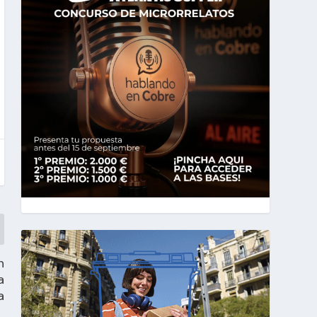
n
a
a