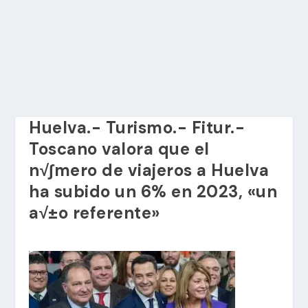
Huelva.- Turismo.- Fitur.-
Toscano valora que el
n√∫mero de viajeros a Huelva
ha subido un 6% en 2023, «un
a√±o referente»