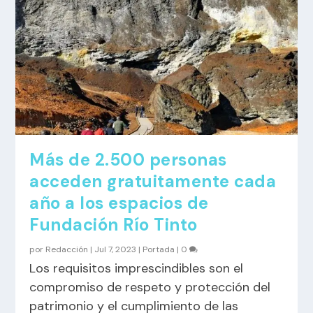
Más de 2.500 personas
acceden gratuitamente cada
año a los espacios de
Fundación Río Tinto
por
Redacción
|
Jul 7, 2023
|
Portada
|
0
Los requisitos imprescindibles son el
compromiso de respeto y protección del
patrimonio y el cumplimiento de las