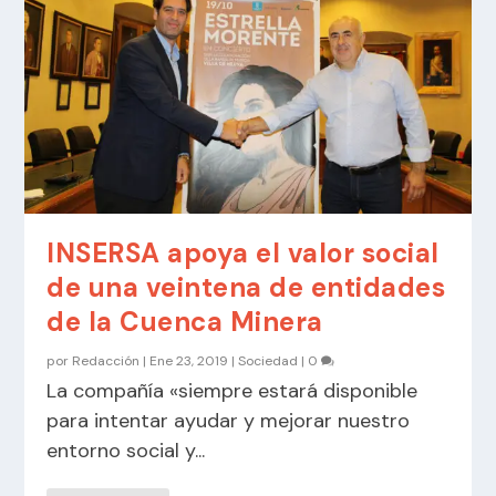
INSERSA apoya el valor social
de una veintena de entidades
de la Cuenca Minera
por
Redacción
|
Ene 23, 2019
|
Sociedad
|
0
La compañía «siempre estará disponible
para intentar ayudar y mejorar nuestro
entorno social y...