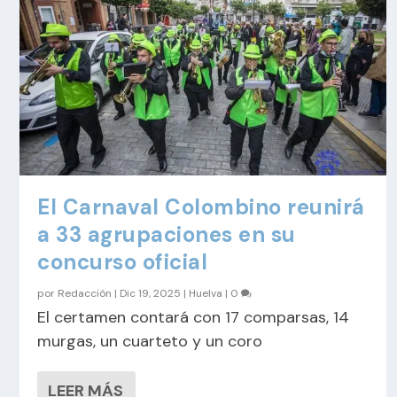
El Carnaval Colombino reunirá
a 33 agrupaciones en su
concurso oficial
por
Redacción
|
Dic 19, 2025
|
Huelva
|
0
El certamen contará con 17 comparsas, 14
murgas, un cuarteto y un coro
LEER MÁS