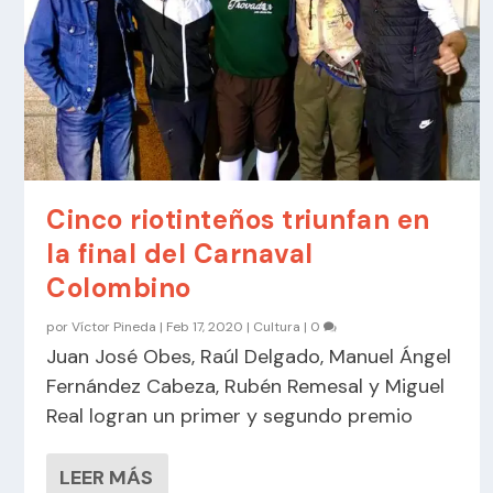
Cinco riotinteños triunfan en
la final del Carnaval
Colombino
por
Víctor Pineda
|
Feb 17, 2020
|
Cultura
|
0
Juan José Obes, Raúl Delgado, Manuel Ángel
Fernández Cabeza, Rubén Remesal y Miguel
Real logran un primer y segundo premio
LEER MÁS