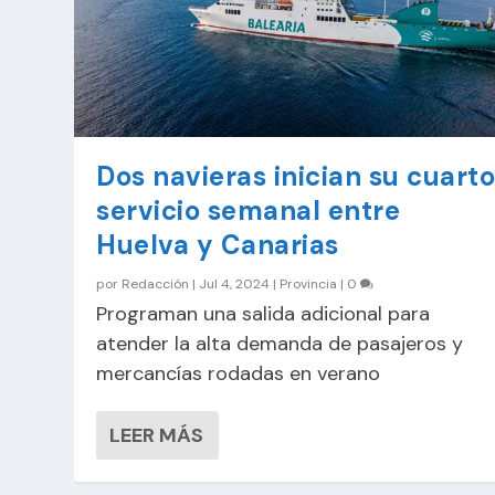
Dos navieras inician su cuart
servicio semanal entre
Huelva y Canarias
por
Redacción
|
Jul 4, 2024
|
Provincia
|
0
Programan una salida adicional para
atender la alta demanda de pasajeros y
mercancías rodadas en verano
LEER MÁS