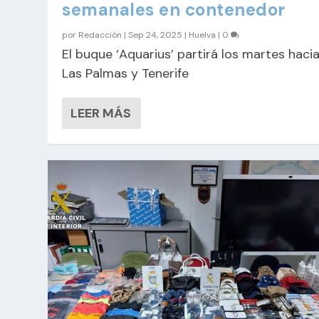
semanales en contenedor
por
Redacción
|
Sep 24, 2025
|
Huelva
|
0
El buque ‘Aquarius’ partirá los martes haci
Las Palmas y Tenerife
LEER MÁS