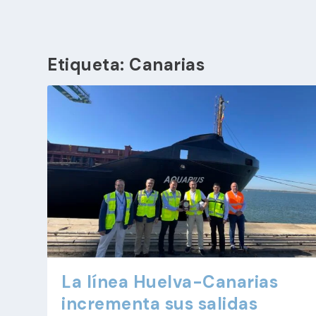
Etiqueta:
Canarias
La línea Huelva-Canarias
incrementa sus salidas