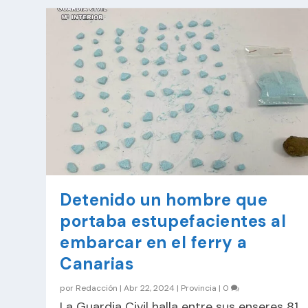
Detenido un hombre que
portaba estupefacientes al
embarcar en el ferry a
Canarias
por
Redacción
|
Abr 22, 2024
|
Provincia
|
0
La Guardia Civil halla entre sus enseres 81