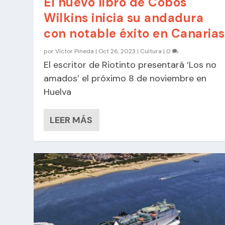
El nuevo libro de Cobos
Wilkins inicia su andadura
con notable éxito en Canarias
por
Víctor Pineda
|
Oct 26, 2023
|
Cultura
|
0
El escritor de Riotinto presentará ‘Los no
amados’ el próximo 8 de noviembre en
Huelva
LEER MÁS