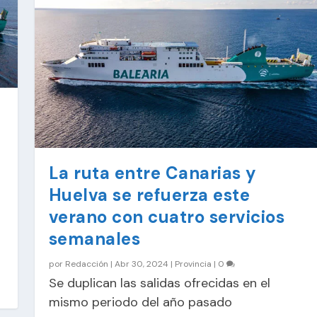
o
La ruta entre Canarias y
Huelva se refuerza este
verano con cuatro servicios
semanales
por
Redacción
|
Abr 30, 2024
|
Provincia
|
0
Se duplican las salidas ofrecidas en el
mismo periodo del año pasado